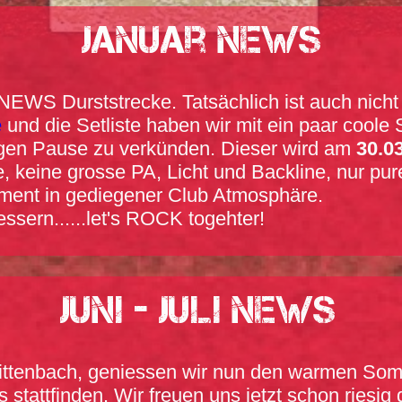
Januar News
WS Durststrecke. Tatsächlich ist auch nicht wi
e
und die Setliste haben wir mit ein paar coole 
langen Pause zu verkünden. Dieser wird am
30.0
, keine grosse PA, Licht und Backline, nur pur
iment in gediegener Club Atmosphäre.
essern......let's ROCK togehter!
JUNI - JULI News
Wittenbach, geniessen wir nun den warmen Somm
tattfinden. Wir freuen uns jetzt schon riesig 