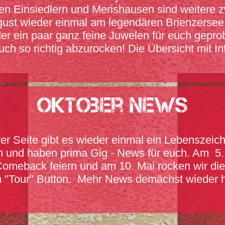
 den Einsiedlern und Merishausen sind weiter
ugust wieder einmal am legendären Brienzersee
der ein paar ganz feine Juwelen für euch gepr
ch so richtig abzurocken! Die Übersicht mit In
Oktober News
erer Seite gibt es wieder einmal ein Lebensze
h und haben prima Gig - News für euch. Am 5.
Comeback feiern und am 10. Mai rocken wir die
 "Tour" Button. Mehr News demächst wieder hie