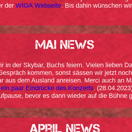
er der
WIGA Webseite
. Bis dahin wünschen wi
MAI News
r in der Skybar, Buchs feiern. Vielen lieben 
s Gespräch kommen, sonst sässen wir jetzt noc
gar aus dem Ausland anreisen. Merci auch an M
h ein paar Eindrücke des Konzerts
. (28.04.2023
ufpause, bevor es dann wieder auf die Bühne g
April News