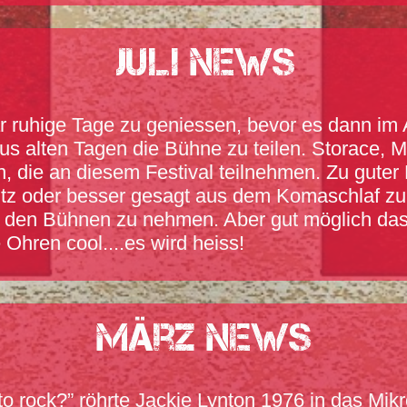
Juli News
 ruhige Tage zu geniessen, bevor es dann im A
aus alten Tagen die Bühne zu teilen. Storace,
, die an diesem Festival teilnehmen. Zu guter 
Sitz oder besser gesagt aus dem Komaschlaf zu
on den Bühnen zu nehmen. Aber gut möglich das
e Ohren cool....es wird heiss!
März News
to rock?” röhrte Jackie Lynton 1976 in das Mi