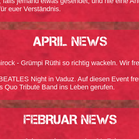
, falls jemand etwas gesendet, und nie eine A
 für euer Verständnis.
APRIL News
rock - Grümpi Rüthi so richtig wackeln. Wir fr
 BEATLES Night in Vaduz. Auf diesen Event fre
us Quo Tribute Band ins Leben gerufen.
FEBRUAR News