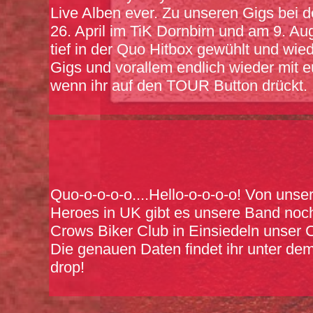
Live Alben ever. Zu unseren Gigs bei
26. April im TiK Dornbirn und am 9. A
tief in der Quo Hitbox gewühlt und wie
Gigs und vorallem endlich wieder mit eu
wenn ihr auf den TOUR Button drückt.
Quo-o-o-o-o....Hello-o-o-o-o! Von uns
Heroes in UK gibt es unsere Band noc
Crows Biker Club in Einsiedeln unser 
Die genauen Daten findet ihr unter dem
drop!